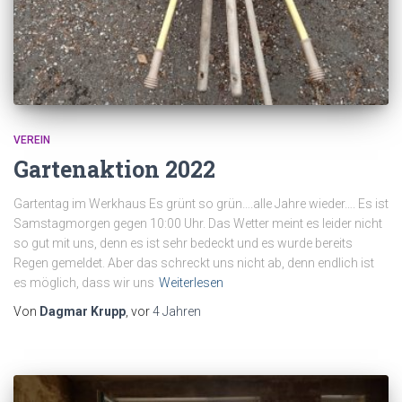
VEREIN
Gartenaktion 2022
Gartentag im Werkhaus Es grünt so grün….alle Jahre wieder…. Es ist
Samstagmorgen gegen 10:00 Uhr. Das Wetter meint es leider nicht
so gut mit uns, denn es ist sehr bedeckt und es wurde bereits
Regen gemeldet. Aber das schreckt uns nicht ab, denn endlich ist
es möglich, dass wir uns
Weiterlesen
Von
Dagmar Krupp
, vor
4 Jahren