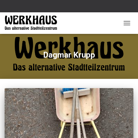
NAVIG
UMSC
Dagmar Krupp