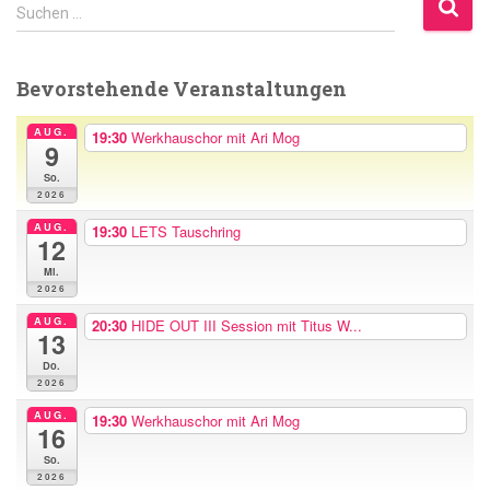
S
Suchen …
u
c
h
Bevorstehende Veranstaltungen
e
n
AUG.
19:30
Werkhauschor mit Ari Mog
9
n
a
So.
2026
c
h
AUG.
19:30
LETS Tauschring
12
:
Mi.
2026
AUG.
20:30
HIDE OUT III Session mit Titus W...
13
Do.
2026
AUG.
19:30
Werkhauschor mit Ari Mog
16
So.
2026