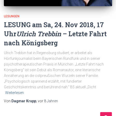
LESUNGEN
LESUNG am Sa, 24. Nov 2018, 17
Uhr
Ulrich Trebbin
– Letzte Fahrt
nach Königsberg
Ulrich Trebbin hat in Regensburg studiert, er arbeitet als
Hörfunkjournalist beim Bayerischen Rundfunk und in seiner
psychotherapeutischen Praxis in München. „Letzte Fahrt nach
Königsberg“ ist sein Debüt als Romanautor, eine literarische
Annäherung an die ostpreußischen Wurzeln seiner Familie.
„Psychologisch spannend erzählt, mit fundierter
Geschichtskenntnis und berührend nah.“ B5 aktuell „Dicht
Weiterlesen
Von
Dagmar Krupp
, vor
8 Jahren