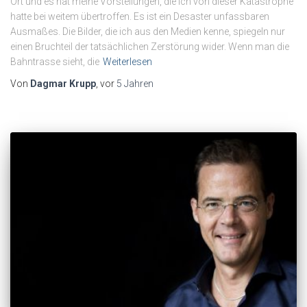
Ort und es hat meine Vorstellungen, die ich von dieser Katastrophe
hatte bei weitem übertroffen. Es ist ein Desaster unfassbaren
Ausmaßes. Die Bilder, die ich aus den Medien kenne, spiegeln nur
einen Bruchteil der tatsächlichen Zerstörung wider. Wenn man die
Bahntrasse sieht, die
Weiterlesen
Von
Dagmar Krupp
, vor
5 Jahren