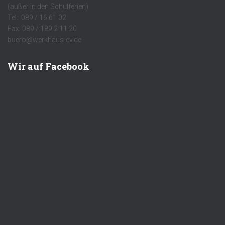
(außer in den Schulferien)
Tel.: 089 / 16 61 02
Fax: 089 / 189 2 11 20
buero@werkhaus-ev.de
Wir auf Facebook