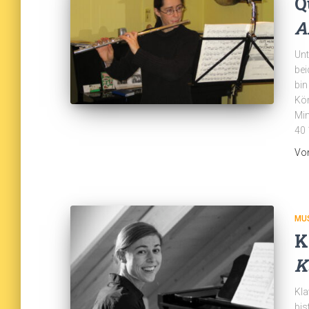
Q
A
Unt
bei
bin
Kör
Min
40 
Vo
MU
K
K
Kla
bis