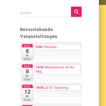
S
Suchen …
u
c
h
Bevorstehende
e
Veranstaltungen
n
n
AUG.
9:00
Flohmarkt
a
8
c
Sa.
h
2026
:
AUG.
19:30
Werkhauschor mit Ari
9
Mog
So.
2026
AUG.
19:30
LETS Tauschring
12
Mi.
2026