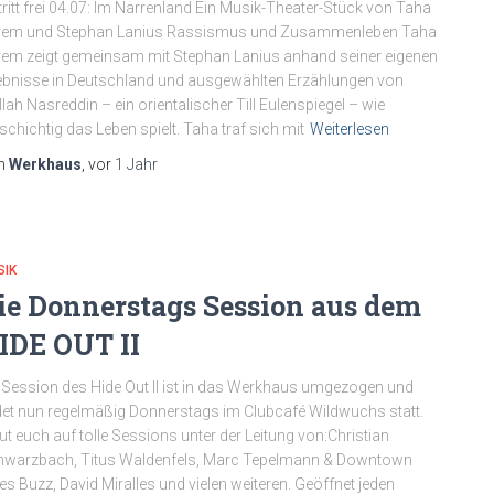
tritt frei 04.07: Im Narrenland Ein Musik-Theater-Stück von Taha
rem und Stephan Lanius Rassismus und Zusammenleben Taha
em zeigt gemeinsam mit Stephan Lanius anhand seiner eigenen
ebnisse in Deutschland und ausgewählten Erzählungen von
lah Nasreddin – ein orientalischer Till Eulenspiegel – wie
lschichtig das Leben spielt. Taha traf sich mit
Weiterlesen
n
Werkhaus
, vor
1 Jahr
SIK
ie Donnerstags Session aus dem
IDE OUT II
 Session des Hide Out II ist in das Werkhaus umgezogen und
det nun regelmäßig Donnerstags im Clubcafé Wildwuchs statt.
ut euch auf tolle Sessions unter der Leitung von:Christian
hwarzbach, Titus Waldenfels, Marc Tepelmann & Downtown
es Buzz, David Miralles und vielen weiteren. Geöffnet jeden