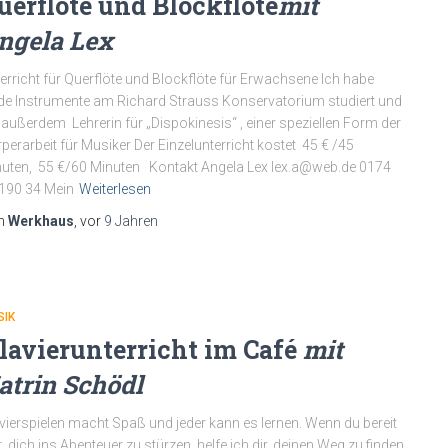
uerflöte und Blockflöte
mit
ngela Lex
erricht für Querflöte und Blockflöte für Erwachsene Ich habe
de Instrumente am Richard Strauss Konservatorium studiert und
 außerdem Lehrerin für „Dispokinesis“ , einer speziellen Form der
perarbeit für Musiker Der Einzelunterricht kostet 45 € /45
uten, 55 €/60 Minuten Kontakt Angela Lex lex.a@web.de 0174
190 34 Mein
Weiterlesen
n
Werkhaus
, vor
9 Jahren
SIK
lavierunterricht im Café
mit
atrin Schödl
vierspielen macht Spaß und jeder kann es lernen. Wenn du bereit
t, dich ins Abenteuer zu stürzen, helfe ich dir, deinen Weg zu finden