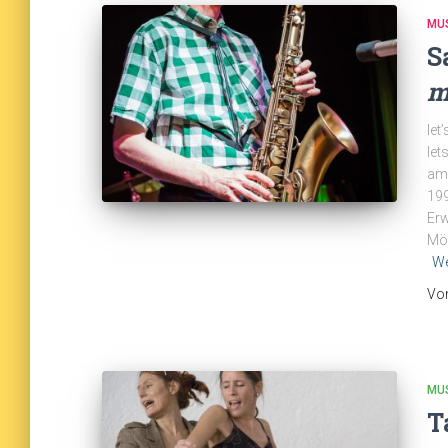
MU
S
m
let
let
am
199
Erw
Mög
We
Vo
MU
T