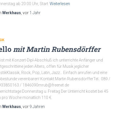
nerstag ab 20:00 Uhr, Start
Weiterlesen
n
Werkhaus
, vor
1 Jahr
SIK
ello
mit Martin Rubensdörffer
list mit Konzert-Dipl-Abschluß ich unterrichte Anfänger und
tgeschrittene jeden Alters, offen für Musik jeglicher
listikKlassik, Rock, Pop, Latin, Jazz… Einfach anrufen und eine
bestunde vereinbaren! Kontakt:Martin RubensdörfferTel.: 089 /
933850163 / 1846090mrub@freenet.de
errichtstage:Donnerstag u. Freitag Der Unterricht kostet bei 45
 pro Woche monatlich 110 €.
n
Werkhaus
, vor
9 Jahren