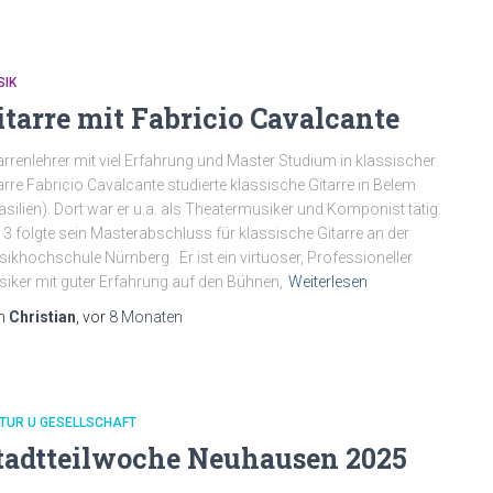
SIK
itarre mit Fabricio Cavalcante
arrenlehrer mit viel Erfahrung und Master Studium in klassischer
arre Fabricio Cavalcante studierte klassische Gitarre in Belem
asilien). Dort war er u.a. als Theatermusiker und Komponist tätig.
3 folgte sein Masterabschluss für klassische Gitarre an der
ikhochschule Nürnberg. Er ist ein virtuoser, Professioneller
iker mit guter Erfahrung auf den Bühnen,
Weiterlesen
n
Christian
, vor
8 Monaten
TUR U GESELLSCHAFT
tadtteilwoche Neuhausen 2025