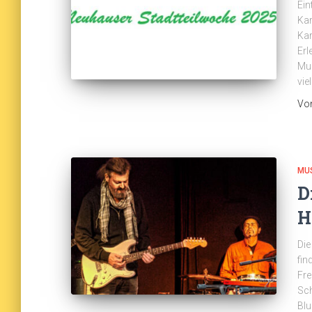
Ein
Ka
Kar
Erl
Mul
vie
Vo
MU
D
H
Die
fin
Fre
Sc
Blu