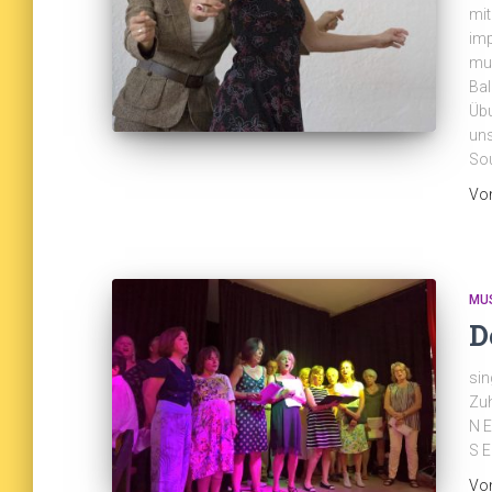
mit
imp
mus
Bal
Übu
uns
So
Vo
MU
D
sin
Zuh
N E
S E
Vo