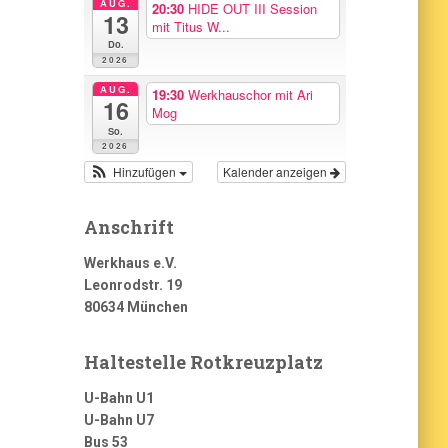
AUG.
20:30
HIDE OUT III Session
13
mit Titus W...
Do.
2026
AUG.
19:30
Werkhauschor mit Ari
16
Mog
So.
2026
Hinzufügen
Kalender anzeigen
Anschrift
Werkhaus e.V.
Leonrodstr. 19
80634 München
Haltestelle Rotkreuzplatz
U-Bahn U1
U-Bahn U7
Bus 53