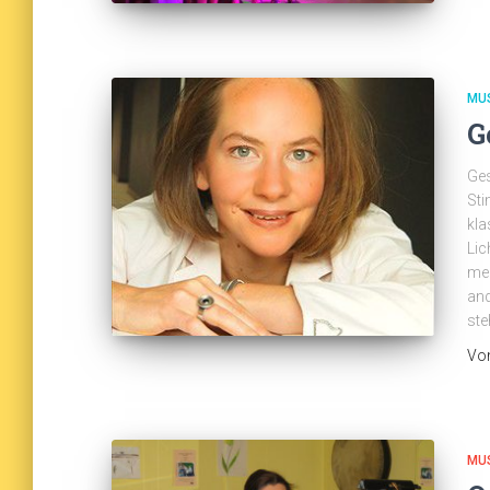
MU
G
Ges
Sti
kla
Lic
mei
and
ste
Vo
MU