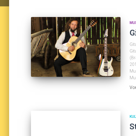
MU
G
Git
Git
(Br
201
Mus
Mus
Vo
KUL
S