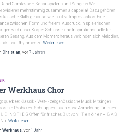
 Rahel Comtesse – Schauspielerin und Sängerin Wir
rovisieren mehrstimmig zusammen a cappella! Dazu gehören
ikalische Skills genauso wie intuitive Improvisation. Eine
ance zwischen Form und freiem Ausdruck. In spielerischen
ngen wird unser Körper Schlüssel und Inspirationsquelle für
eren Gesang. Aus dem Moment heraus verbinden sich Melodien,
unds und Rhythmen zu
Weiterlesen
n
Christian
, vor
7 Jahren
SIK
er Werkhaus Chor
gt querbeet Klassik • Welt- • zeitgenössische Musik Mitsingen –
ören – Probieren Schnuppern auch ohne Anmeldung für einen
 U E I N S T I E G Offen für frisches Blut von: T e n ö r e n + B Ä S
 N +
Weiterlesen
n
Werkhaus
, vor
1 Jahr