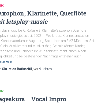
SIK
axophon, Klarinette, Querflöte
it letsplay-music
’s play music bei C. Roßmeißl Klarinette Saxophon Querflöte
splay-music gibt es seit 2002 im Werkhaus. Klarinettenstudium
 Konservatorium in Augsburg, Saxophon am FMZ München. Seit
0 als Musiklehrer und Musiker tätig. Bei mir können Kinder,
achsene und Senioren ihr Wunschinstrument lernen. Nach
lichkeit und bei bestehender Nachfrage entstehen auch
iterlesen
n
Christian Roßmeißl
, vor
9 Jahren
SIK
ageskurs – Vocal Impro