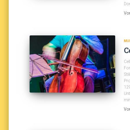
Don
Vo
MU
C
Cel
For
Sti
Pro
12
Unt
min
Vo