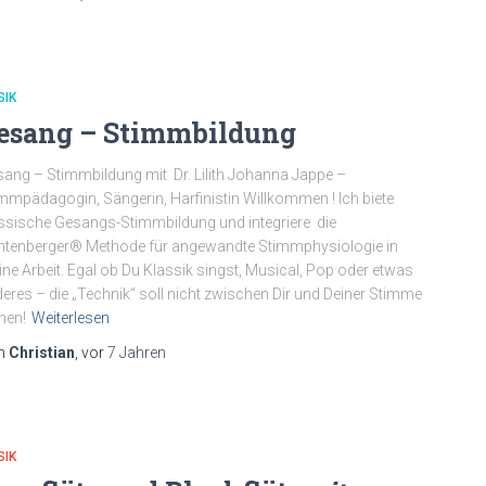
SIK
esang – Stimmbildung
ang – Stimmbildung mit Dr. Lilith Johanna Jappe –
mmpädagogin, Sängerin, Harfinistin Willkommen ! Ich biete
ssische Gesangs-Stimmbildung und integriere die
htenberger® Methode für angewandte Stimmphysiologie in
ne Arbeit. Egal ob Du Klassik singst, Musical, Pop oder etwas
eres – die „Technik“ soll nicht zwischen Dir und Deiner Stimme
hen!
Weiterlesen
n
Christian
, vor
7 Jahren
SIK