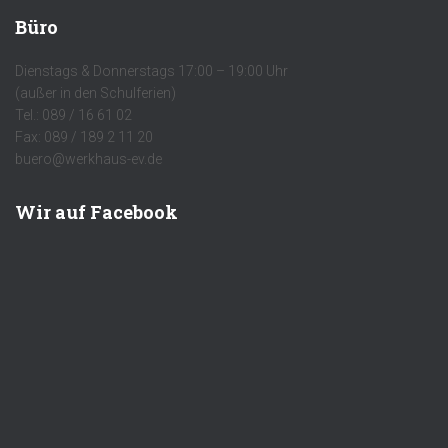
Büro
Dienstags & Donnerstags 17:00 – 19:00 Uhr
(außer in den Schulferien)
Tel.: 089 / 16 61 02
Fax: 089 / 189 2 11 20
buero@werkhaus-ev.de
Wir auf Facebook