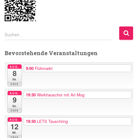
S
Suchen …
u
c
Bevorstehende Veranstaltungen
h
e
n
AUG.
9:00
Flohmarkt
8
n
Sa.
a
2026
c
h
AUG.
19:30
Werkhauschor mit Ari Mog
9
:
So.
2026
AUG.
19:30
LETS Tauschring
12
Mi.
2026