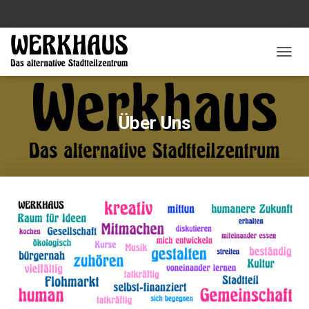
N
A
V
I
G
Über Uns
A
T
I
O
N
U
M
S
C
H
A
L
T
E