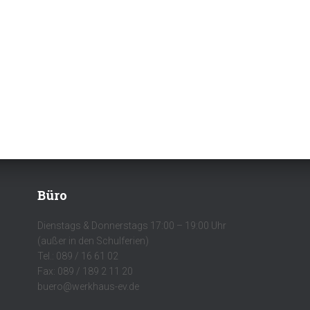
Büro
Dienstags & Donnerstags 17:00 – 19:00 Uhr
(außer in den Schulferien)
Tel.: 089 / 16 61 02
Fax: 089 / 189 2 11 20
buero@werkhaus-ev.de