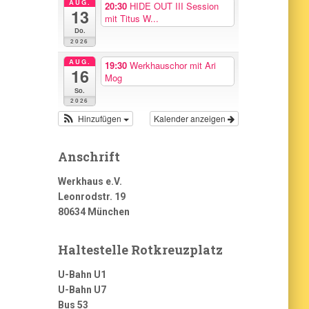
AUG.
20:30
HIDE OUT III Session
13
mit Titus W...
Do.
2026
AUG.
19:30
Werkhauschor mit Ari
16
Mog
So.
2026
Hinzufügen
Kalender anzeigen
Anschrift
Werkhaus e.V.
Leonrodstr. 19
80634 München
Haltestelle Rotkreuzplatz
U-Bahn U1
U-Bahn U7
Bus 53