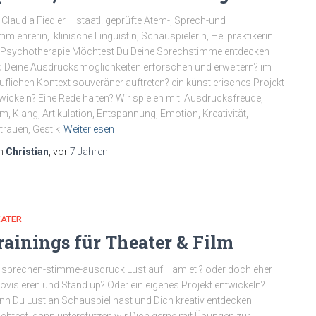
 Claudia Fiedler – staatl. geprüfte Atem-, Sprech-und
mmlehrerin, klinische Linguistin, Schauspielerin, Heilpraktikerin
 Psychotherapie Möchtest Du Deine Sprechstimme entdecken
 Deine Ausdrucksmöglichkeiten erforschen und erweitern? im
uflichen Kontext souveräner auftreten? ein künstlerisches Projekt
wickeln? Eine Rede halten? Wir spielen mit Ausdrucksfreude,
m, Klang, Artikulation, Entspannung, Emotion, Kreativität,
trauen, Gestik
Weiterlesen
n
Christian
, vor
7 Jahren
EATER
rainings für Theater & Film
 sprechen-stimme-ausdruck Lust auf Hamlet ? oder doch eher
ovisieren und Stand up? Oder ein eigenes Projekt entwickeln?
n Du Lust an Schauspiel hast und Dich kreativ entdecken