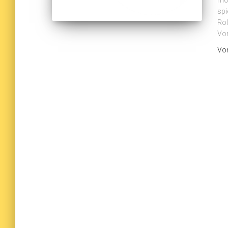
möc
spi
Rol
Vor
Vo