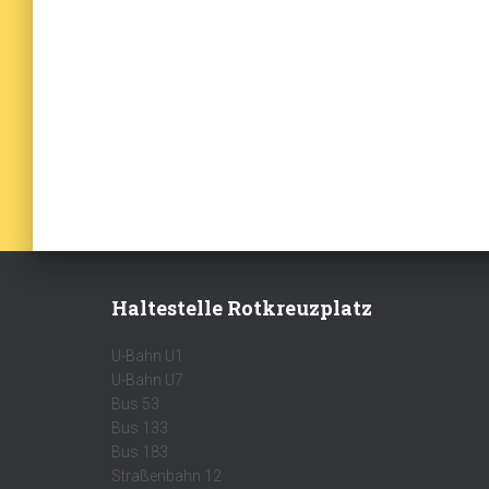
Haltestelle Rotkreuzplatz
U-Bahn U1
U-Bahn U7
Bus 53
Bus 133
Bus 183
Straßenbahn 12