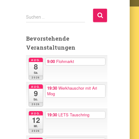
S
Suchen …
u
c
h
Bevorstehende
e
Veranstaltungen
n
n
AUG.
9:00
Flohmarkt
a
8
c
Sa.
h
2026
:
AUG.
19:30
Werkhauschor mit Ari
9
Mog
So.
2026
AUG.
19:30
LETS Tauschring
12
Mi.
2026