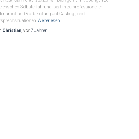
htest, dann unterstützen wir Dich gerne mit Übungen zur
elerischen Selbsterfahrung, bis hin zu professioneller
lenarbeit und Vorbereitung auf Casting-, und
sprechsituationen
Weiterlesen
n
Christian
, vor
7 Jahren