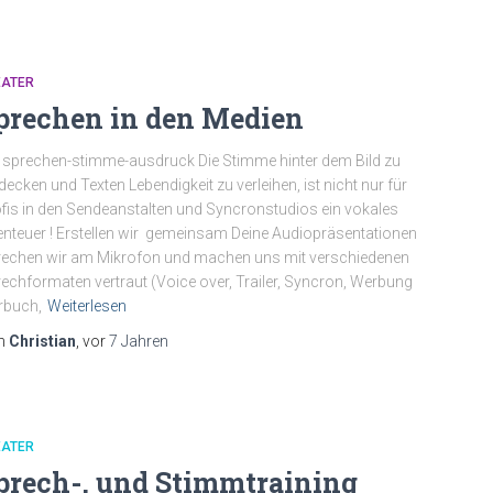
EATER
prechen in den Medien
 sprechen-stimme-ausdruck Die Stimme hinter dem Bild zu
decken und Texten Lebendigkeit zu verleihen, ist nicht nur für
fis in den Sendeanstalten und Syncronstudios ein vokales
nteuer ! Erstellen wir gemeinsam Deine Audiopräsentationen
echen wir am Mikrofon und machen uns mit verschiedenen
echformaten vertraut (Voice over, Trailer, Syncron, Werbung
rbuch,
Weiterlesen
n
Christian
, vor
7 Jahren
EATER
prech-, und Stimmtraining