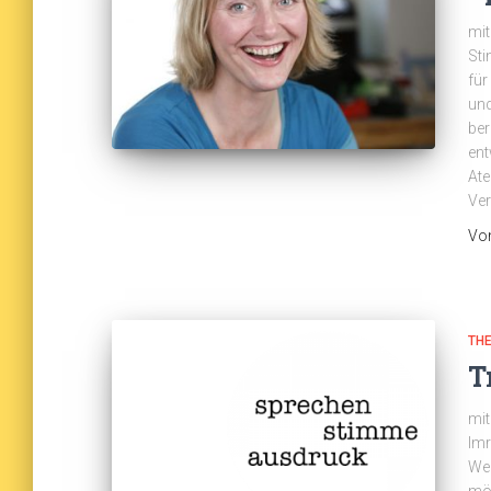
mit
Sti
für
und
ber
ent
Ate
Ver
Vo
TH
T
mit
Imr
Wen