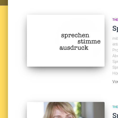
TH
S
mit
ent
Pro
Abe
Spr
Spr
Hö
Vo
TH
S