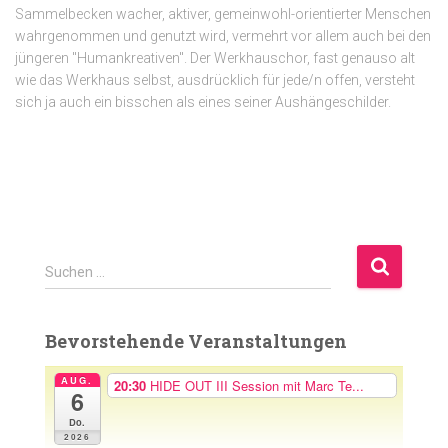
Sammelbecken wacher, aktiver, gemeinwohl-orientierter Menschen
wahrgenommen und genutzt wird, vermehrt vor allem auch bei den
jüngeren "Humankreativen". Der Werkhauschor, fast genauso alt
wie das Werkhaus selbst, ausdrücklich für jede/n offen, versteht
sich ja auch ein bisschen als eines seiner Aushängeschilder.
S
Suchen …
u
c
h
Bevorstehende Veranstaltungen
e
n
AUG.
20:30
HIDE OUT III Session mit Marc Te...
6
n
a
Do.
2026
c