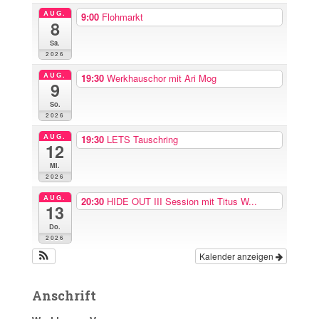
h
AUG.
9:00
Flohmarkt
8
:
Sa.
2026
AUG.
19:30
Werkhauschor mit Ari Mog
9
So.
2026
AUG.
19:30
LETS Tauschring
12
Mi.
2026
AUG.
20:30
HIDE OUT III Session mit Titus W...
13
Do.
2026
Kalender anzeigen
Anschrift