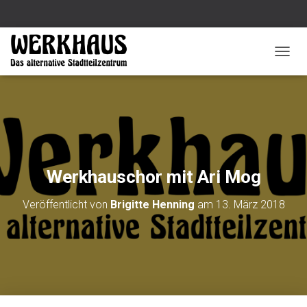
N
A
V
I
G
A
T
I
O
Werkhauschor mit Ari Mog
N
U
Veröffentlicht von
Brigitte Henning
am
13. März 2018
M
S
C
H
A
L
T
E