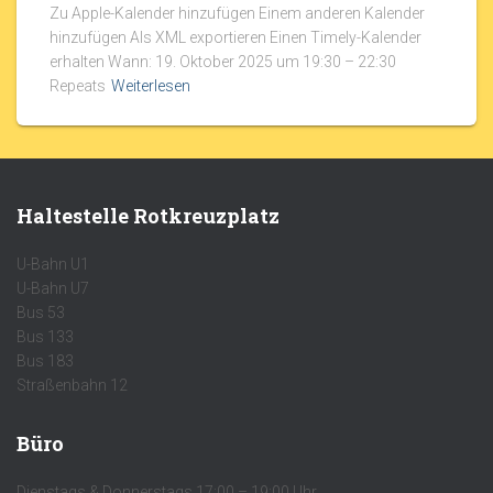
Zu Apple-Kalender hinzufügen Einem anderen Kalender
hinzufügen Als XML exportieren Einen Timely-Kalender
erhalten Wann: 19. Oktober 2025 um 19:30 – 22:30
Repeats
Weiterlesen
Haltestelle Rotkreuzplatz
U-Bahn U1
U-Bahn U7
Bus 53
Bus 133
Bus 183
Straßenbahn 12
Büro
Dienstags & Donnerstags 17:00 – 19:00 Uhr