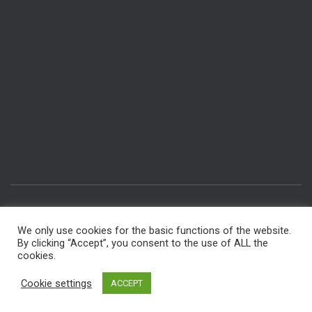
IMPRESSUM & DATENSCHUTZ
RÄUME BUCHEN
We only use cookies for the basic functions of the website.
By clicking “Accept”, you consent to the use of ALL the
INTERNER BEREICH FÜR MITGLIEDER
FÜR AUTOREN
cookies.
Hestia | Entwickelt von
ThemeIsle
Cookie settings
ACCEPT