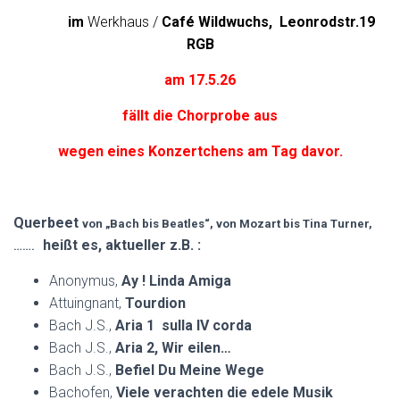
im
Werkhaus /
Café Wildwuchs,
Leonrodstr.19
RGB
am 17.5.26
fällt die Chorprobe
aus
wegen eines Konzertchens am Tag davor.
Querbeet
von „Bach bis Beatles“, von Mozart bis Tina Turner,
heißt es, aktueller z.B. :
…….
Anonymus,
Ay ! Linda Amiga
Attuingnant,
Tourdion
Bach J.S.,
Aria 1 sulla IV corda
Bach J.S.,
Aria 2, Wir eilen…
Bach J.S.,
Befiel Du Meine Wege
Bachofen,
Viele verachten die edele Musik