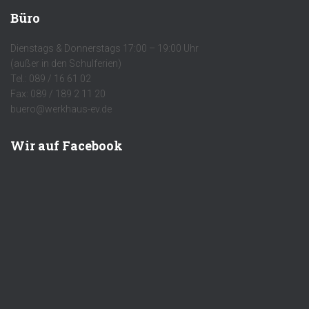
Büro
Dienstags & Donnerstags 17:00 – 19:00 Uhr
(außer in den Schulferien)
Tel.: 089 / 16 61 02
Fax: 089 / 189 2 11 20
buero@werkhaus-ev.de
Wir auf Facebook