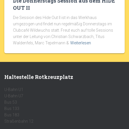
Die Donnerstags Session aus dem HIDE
OUT II
Die Session des Hide Out II ist in das Werkhaus
umgezogen und findet nun regelmäßig Donnerstags im
Clubcafé Wildwuchs statt. Freut euch auf tolle Sessions
unter der Leitung von:Christian Schwarzbach, Titus
Waldenfels, Marc Tepelmann &
Weiterlesen
Haltestelle Rotkreuzplatz
U-Bahn U1
U-Bahn U7
Bus 53
Bus 133
Bus 183
Straßenbahn 12