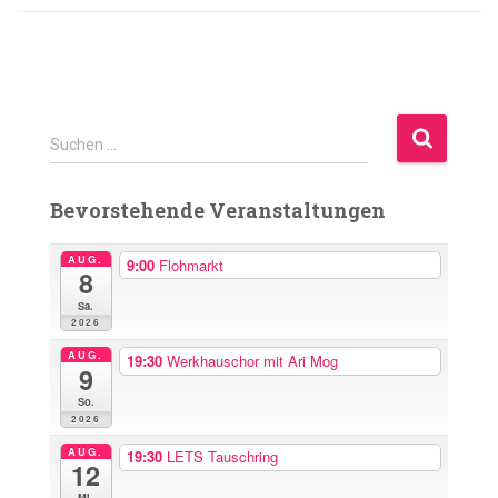
S
Suchen …
u
c
Bevorstehende Veranstaltungen
h
e
n
AUG.
9:00
Flohmarkt
8
n
Sa.
a
2026
c
h
AUG.
19:30
Werkhauschor mit Ari Mog
9
:
So.
2026
AUG.
19:30
LETS Tauschring
12
Mi.