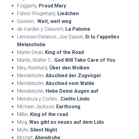
Foggerty,
Proud Mary
Führe/ RIngelnatz,
Liedchen
Goisern,
Weit, weit weg
de Irardier y Salaverri,
La Paloma
Lemesie+Delanoe, Joe Dassin,
Si tu t’appelles
Melancholie
Martin Dean,
King of the Road
Martin, Walter S.,
God Will Take Care of You
Mey, Reinhard,
Über den Wolken
Mendelsohn,
Abschied der Zugvögel
Mendelsohn,
Abschied vom Walde
Mendelsohn,
Hebe Deine Augen auf
Mendoza y Cortés ,
Cielito Lindo
Michael Jackson,
Earthsong
Miller,
King of the road
Mog,
Was gibt es neues auf dem Lido
Mohr,
Silent Night
Mozart,
Abendruhe