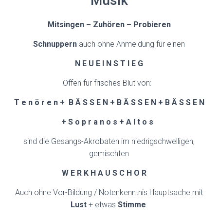
Musik
N
Mitsingen – Zuhören – Probieren
Schnuppern
auch ohne Anmeldung für einen
N E U E I N S T I E G
Offen für frisches Blut von:
T e n ö r e n +
B Ä S S E N + B Ä S S E N + B Ä S S E N
+ S o p r a n o s + A l t o s
sind die Gesangs-Akrobaten im niedrigschwelligen,
gemischten
W E R K H A U S C H O R
Auch ohne Vor-Bildung / Notenkenntnis Hauptsache mit
Lust
+ etwas
Stimme
.