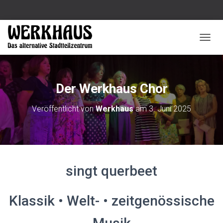
N
A
V
I
G
Der Werkhaus Chor
A
T
Veröffentlicht von
Werkhaus
am
3. Juni 2025
I
O
N
U
M
S
singt querbeet
C
H
A
L
Klassik • Welt- • zeitgenössische
T
E