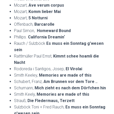
Mozart,
Ave verum corpus
Mozart,
Komm lieber Mai
Mozart,
5 Notturni
Offenbach,
Barcarolle
Paul Simon,
Homeward Bound
Phillips.
California Dreamin‘
Rauch / Sulzböck
Es muss ein Sonntag g’wesen
sein
Rattlmüller Paul Ernst,
Kimmt schee hoamli die
Nacht
Rodoreda i Santigos, Josep,
El Virolai
Smith Keeley,
Memories are made of this
Schubert, Franz,
Am Brunnen vor dem Tore ..
Schumann,
Mich zieht es nach dem Dörfchen hin
Smith Keely,
Memories are made of this
Strauß,
Die Fledermaus, Terzett
Sulzböck Toni + Fred Rauch,
Es muss ein Sonntag
g’wesen sein