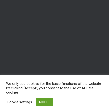
IMPRESSUM & DATENSCHUTZ
RÄUME BUCHEN
We only use cookies for the basic functions of the website.
By clicking “Accept”, you consent to the use of ALL the
INTERNER BEREICH FÜR MITGLIEDER
FÜR AUTOREN
cookies.
Hestia | Entwickelt von
ThemeIsle
Cookie settings
ACCEPT