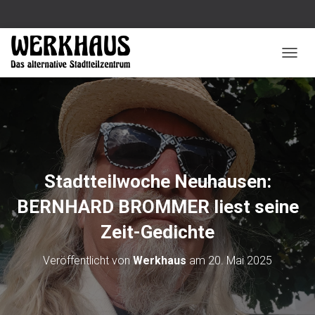
N
A
V
I
G
A
T
I
O
Stadtteilwoche Neuhausen:
N
U
BERNHARD BROMMER liest seine
M
S
Zeit-Gedichte
C
H
Veröffentlicht von
Werkhaus
am
20. Mai 2025
A
L
T
E