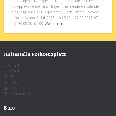
hinzufügen Zu Google hinzufügen Zu Outlook hinzufügen
Zu Apple-Kalender hinzufügen Einem anderen Kalender
hinzufügen Als XML exportieren Einen Timely-Kalender
erhalten Wann: 6. Juli 2025 um 20:00 – 22:30 2025-07-
06T20:00:00+02:00
Weiterlesen
Haltestelle Rotkreuzplatz
U-Bahn U1
U-Bahn U7
Bus 53
Bus 133
Bus 183
Straßenbahn 12
Büro