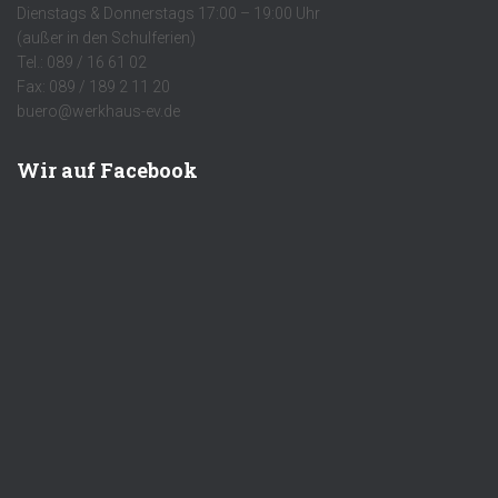
Dienstags & Donnerstags 17:00 – 19:00 Uhr
(außer in den Schulferien)
Tel.: 089 / 16 61 02
Fax: 089 / 189 2 11 20
buero@werkhaus-ev.de
Wir auf Facebook