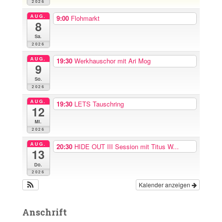
2026
c
h
AUG.
9:00
Flohmarkt
8
:
Sa.
2026
AUG.
19:30
Werkhauschor mit Ari Mog
9
So.
2026
AUG.
19:30
LETS Tauschring
12
Mi.
2026
AUG.
20:30
HIDE OUT III Session mit Titus W...
13
Do.
2026
Kalender anzeigen
Anschrift