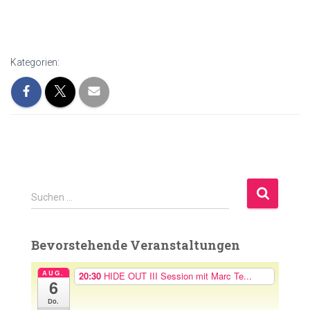
Kategorien:
S
Suchen …
u
c
h
Bevorstehende Veranstaltungen
e
n
AUG.
20:30
HIDE OUT III Session mit Marc Te...
6
n
a
Do.