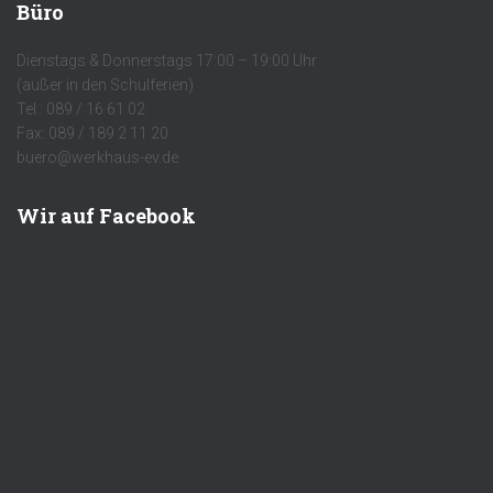
Büro
Dienstags & Donnerstags 17:00 – 19:00 Uhr
(außer in den Schulferien)
Tel.: 089 / 16 61 02
Fax: 089 / 189 2 11 20
buero@werkhaus-ev.de
Wir auf Facebook