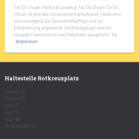
Tai Chi Chuan mit Bodil Lynderup Tai Chi Chuan Tai Chi
Chuan ist eine alte chinesische Kampfkunst. Heute wird
sie vorwiegend zur Gesundheitspflege und zur
Entspannung angewandt. Die Bewegungen werden
langsam, harmonisch und fließenden ausgeführt. Tai
Weiterlesen
Haltestelle Rotkreuzplatz
U-Bahn U1
U-Bahn U7
Bus 53
Bus 133
Bus 183
Straßenbahn 12