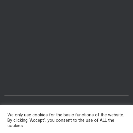
IMPRESSUM & DATENSCHUTZ
RÄUME BUCHEN
We only use cookies for the basic functions of the website.
By clicking “Accept”, you consent to the use of ALL the
INTERNER BEREICH FÜR MITGLIEDER
FÜR AUTOREN
cookies.