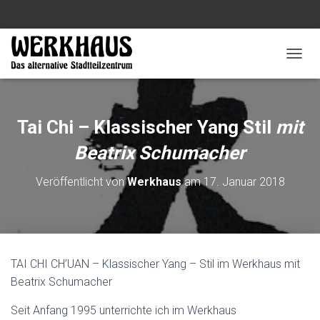
N
A
V
I
G
Tai Chi – Klassischer Yang Stil
mit
A
T
Beatrix Schumacher
I
O
Veröffentlicht von
Werkhaus
am
17. Januar 2018
N
U
M
S
C
H
TAI CHI CH’UAN – Klassischer Yang – Stil im Werkhaus mit
A
Beatrix Schumacher
L
T
E
Seit Anfang 1995 unterrichte ich im Werkhaus