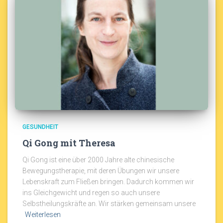
GESUNDHEIT
Qi Gong mit Theresa
Qi Gong ist eine über 2000 Jahre alte chinesische
Bewegungstherapie, mit deren Übungen wir unsere
Lebenskraft zum Fließen bringen. Dadurch kommen wir
ins Gleichgewicht und regen so auch unsere
Selbstheilungskräfte an. Wir stärken gemeinsam unsere
Weiterlesen