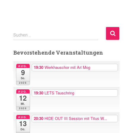
S
Suchen …
u
c
Bevorstehende Veranstaltungen
h
e
n
AUG.
19:30
Werkhauschor mit Ari Mog
9
n
So.
a
2026
c
h
AUG.
19:30
LETS Tauschring
12
:
Mi.
2026
AUG.
20:30
HIDE OUT III Session mit Titus W...
13
Do.