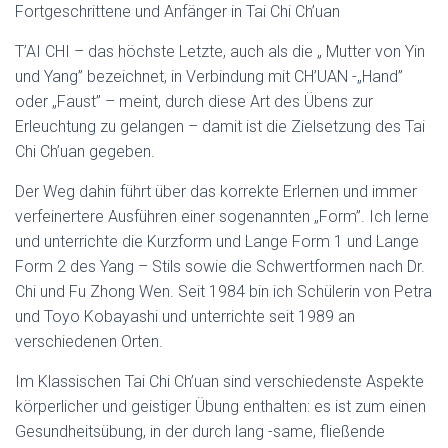
N
Fortgeschrittene und Anfänger in Tai Chi Ch’uan
T’AI CHI – das höchste Letzte, auch als die „ Mutter von Yin
und Yang” bezeichnet, in Verbindung mit CH’UAN -„Hand”
oder „Faust” – meint, durch diese Art des Übens zur
Erleuchtung zu gelangen – damit ist die Zielsetzung des Tai
Chi Ch’uan gegeben.
Der Weg dahin führt über das korrekte Erlernen und immer
verfeinertere Ausführen einer sogenannten „Form”. Ich lerne
und unterrichte die Kurzform und Lange Form 1 und Lange
Form 2 des Yang – Stils sowie die Schwertformen nach Dr.
Chi und Fu Zhong Wen. Seit 1984 bin ich Schülerin von Petra
und Toyo Kobayashi und unterrichte seit 1989 an
verschiedenen Orten.
Im Klassischen Tai Chi Ch’uan sind verschiedenste Aspekte
körperlicher und geistiger Übung enthalten: es ist zum einen
Gesundheitsübung, in der durch lang -same, fließende