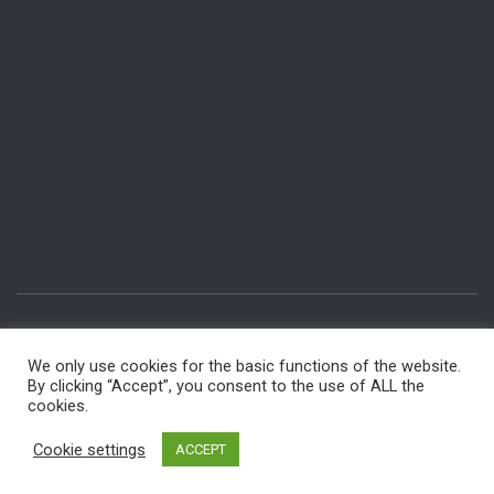
IMPRESSUM & DATENSCHUTZ
RÄUME BUCHEN
We only use cookies for the basic functions of the website.
By clicking “Accept”, you consent to the use of ALL the
INTERNER BEREICH FÜR MITGLIEDER
FÜR AUTOREN
cookies.
Hestia | Entwickelt von
ThemeIsle
Cookie settings
ACCEPT