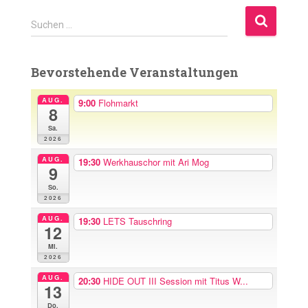
S
Suchen …
u
c
h
Bevorstehende Veranstaltungen
e
n
AUG.
9:00
Flohmarkt
8
n
a
Sa.
2026
c
h
AUG.
19:30
Werkhauschor mit Ari Mog
9
:
So.
2026
AUG.
19:30
LETS Tauschring
12
Mi.
2026
AUG.
20:30
HIDE OUT III Session mit Titus W...
13
Do.