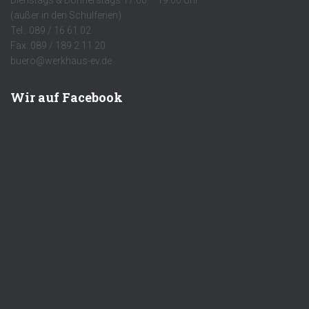
Dienstags & Donnerstags 17:00 – 19:00 Uhr
(außer in den Schulferien)
Tel.: 089 / 16 61 02
Fax: 089 / 189 2 11 20
buero@werkhaus-ev.de
Wir auf Facebook