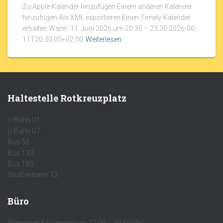
Zu Apple-Kalender hinzufügen Einem anderen Kalender
hinzufügen Als XML exportieren Einen Timely-Kalender
erhalten Wann: 11. Juni 2026 um 20:30 – 23:30 2026-06-
11T20:30:00+02:00
Weiterlesen
Haltestelle Rotkreuzplatz
U-Bahn U1
U-Bahn U7
Bus 53
Bus 133
Bus 183
Straßenbahn 12
Büro