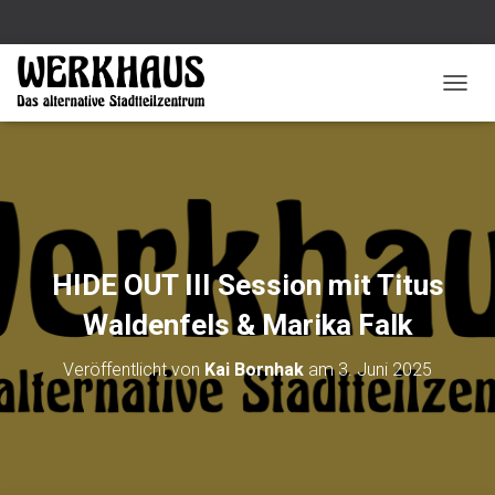
N
A
V
I
G
A
T
I
O
HIDE OUT III Session mit Titus
N
U
Waldenfels & Marika Falk
M
S
Veröffentlicht von
Kai Bornhak
am
3. Juni 2025
C
H
A
L
T
E