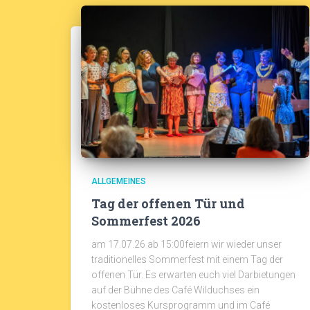
ALLGEMEINES
Tag der offenen Tür und
Sommerfest 2026
am 17.07.26 ab 15:00feiern wir wieder unser
traditionelles Sommerfest mit einem Tag der
offenen Tür. Es erwarten euch viel Darbietungen
auf der Bühne des Café Wilduchses ein
kostenloses Kursprogramm und im Café