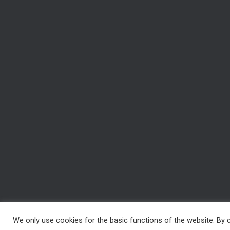
IMPRESSUM & DATENSCHUTZ
RÄUME BUCHEN
We only use cookies for the basic functions of the website. By c