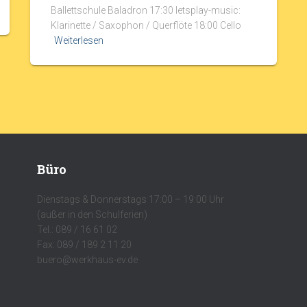
Ballettschule Baladron 17:30 letsplay-music:
Klarinette / Saxophon / Querflöte 18:00 Cello
Weiterlesen
Büro
Dienstags & Donnerstags 17:00 – 19:00 Uhr
(außer in den Schulferien)
Tel.: 089 / 16 61 02
Fax: 089 / 189 2 11 20
buero@werkhaus-ev.de