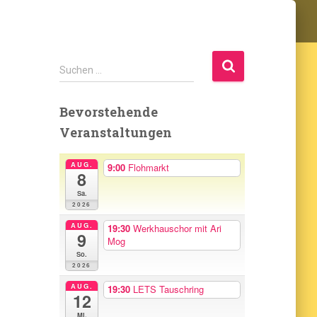
S
Suchen …
u
c
Bevorstehende
h
e
Veranstaltungen
n
n
AUG.
9:00
Flohmarkt
8
a
c
Sa.
h
2026
:
AUG.
19:30
Werkhauschor mit Ari
9
Mog
So.
2026
AUG.
19:30
LETS Tauschring
12
Mi.