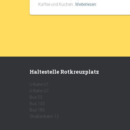
Kaffee und Kuchen.
Weiterlesen
Haltestelle Rotkreuzplatz
U-Bahn U1
U-Bahn U7
Bus 53
Bus 133
Bus 183
Straßenbahn 12