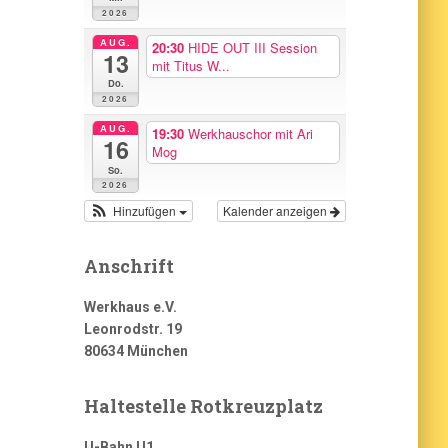
2026
AUG.
20:30
HIDE OUT III Session
13
mit Titus W...
Do.
2026
AUG.
19:30
Werkhauschor mit Ari
16
Mog
So.
2026
Hinzufügen
Kalender anzeigen
Anschrift
Werkhaus e.V.
Leonrodstr. 19
80634 München
Haltestelle Rotkreuzplatz
U-Bahn U1