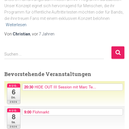
Unser Konzept eignet sich hervorragend für Menschen, die ihr
Programm für öffentliche Auftritte testen möchten oder für Bands,
die ihre treuen Fans mit einem exklusiven Konzert belohnen
Weiterlesen
Von
Christian
, vor
7 Jahren
S
Suchen …
u
c
h
Bevorstehende Veranstaltungen
e
n
AUG.
20:30
HIDE OUT III Session mit Marc Te...
6
n
a
Do.
2026
c
h
AUG.
9:00
Flohmarkt
8
:
Sa.
2026