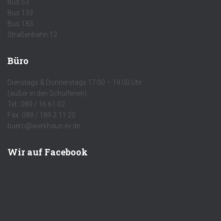
Bus 53
Bus 133
Bus 183
Straßenbahn 12
Büro
Dienstags & Donnerstags 17:00 – 19:00 Uhr
(außer in den Schulferien)
Tel.: 089 / 16 61 02
Fax: 089 / 189 2 11 20
buero@werkhaus-ev.de
Wir auf Facebook