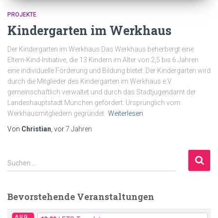
PROJEKTE
Kindergarten im Werkhaus
Der Kindergarten im Werkhaus Das Werkhaus beherbergt eine
Eltern-Kind-Initiative, die 13 Kindern im Alter von 2,5 bis 6 Jahren
eine individuelle Förderung und Bildung bietet. Der Kindergarten wird
durch die Mitglieder des Kindergarten im Werkhaus e.V.
gemeinschaftlich verwaltet und durch das Stadtjugendamt der
Landeshauptstadt München gefördert. Ursprünglich vom
Werkhausmitgliedern gegründet.
Weiterlesen
Von
Christian
, vor
7 Jahren
S
Suchen …
u
c
h
Bevorstehende Veranstaltungen
e
n
AUG.