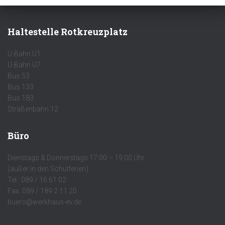
Haltestelle Rotkreuzplatz
U-Bahn U1
U-Bahn U7
Bus 53
Bus 133
Bus 183
Straßenbahn 12
Büro
Dienstags & Donnerstags 17:00 – 19:00 Uhr
(außer in den Schulferien)
Tel.: 089 / 16 61 02
Fax: 089 / 189 2 11 20
buero@werkhaus-ev.de