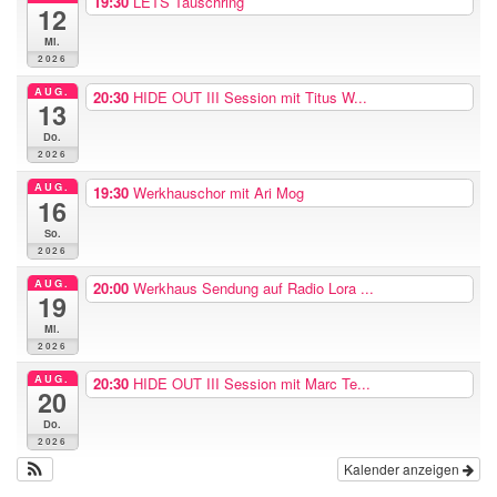
19:30
LETS Tauschring
12
n
a
Mi.
2026
c
h
AUG.
20:30
HIDE OUT III Session mit Titus W...
13
:
Do.
2026
AUG.
19:30
Werkhauschor mit Ari Mog
16
So.
2026
AUG.
20:00
Werkhaus Sendung auf Radio Lora ...
19
Mi.
2026
AUG.
20:30
HIDE OUT III Session mit Marc Te...
20
Do.
2026
Kalender anzeigen