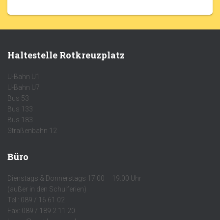
Haltestelle Rotkreuzplatz
U-Bahn U1
U-Bahn U7
Bus 53
Bus 133
Bus 183
Straßenbahn 12
Büro
Dienstags & Donnerstags 17:00 – 19:00 Uhr
(außer in den Schulferien)
Tel.: 089 / 16 61 02
Fax: 089 / 189 2 11 20