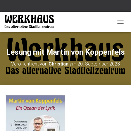
N
A
V
I
G
Lesung mit Martin von Koppenfels
A
T
Veröffentlicht von
Christian
am
20. September 2023
I
O
N
U
M
S
C
H
A
L
T
E