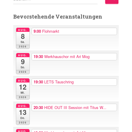
u
c
Bevorstehende Veranstaltungen
h
e
n
AUG.
9:00
Flohmarkt
8
n
Sa.
a
2026
c
h
AUG.
19:30
Werkhauschor mit Ari Mog
9
:
So.
2026
AUG.
19:30
LETS Tauschring
12
Mi.
2026
AUG.
20:30
HIDE OUT III Session mit Titus W...
13
Do.
2026
AUG.