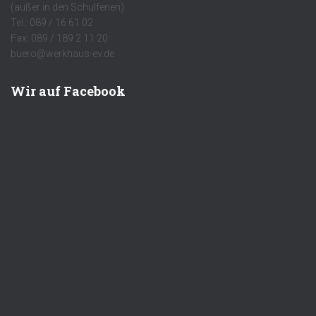
(außer in den Schulferien)
Tel.: 089 / 16 61 02
Fax: 089 / 189 2 11 20
buero@werkhaus-ev.de
Wir auf Facebook