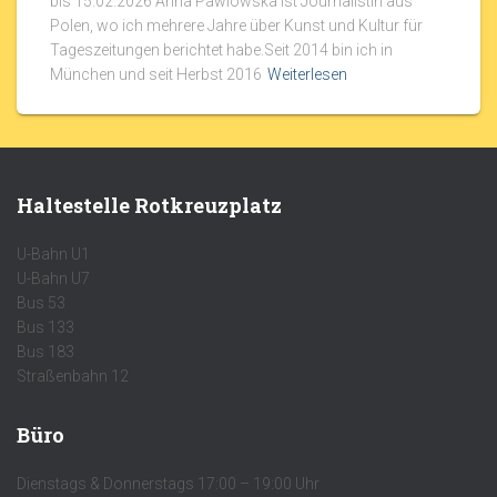
bis 15.02.2026 Anna Pawlowska ist Journalistin aus
Polen, wo ich mehrere Jahre über Kunst und Kultur für
Tageszeitungen berichtet habe.Seit 2014 bin ich in
München und seit Herbst 2016
Weiterlesen
Haltestelle Rotkreuzplatz
U-Bahn U1
U-Bahn U7
Bus 53
Bus 133
Bus 183
Straßenbahn 12
Büro
Dienstags & Donnerstags 17:00 – 19:00 Uhr