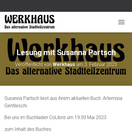
N
A
V
I
G
Lesung mit Susanna Partsch
A
T
Veröffentlicht von
Werkhaus
am
3. Februar 2023
I
O
N
U
M
S
Susanna Partsch liest aus ihrem aktuellen Buch: Artemisia
C
H
Gentileschi.
A
L
Bei uns im Buchladen CoLibris um 19:30 Mai 2023
T
E
zum Inhalt des Buches: