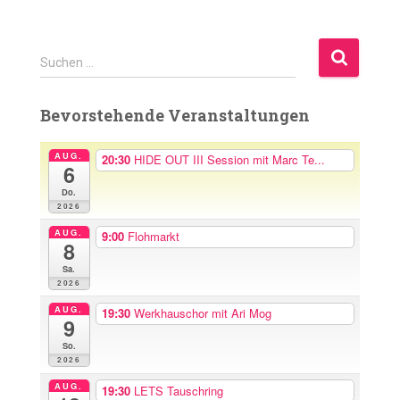
S
Suchen …
u
c
Bevorstehende Veranstaltungen
h
e
n
AUG.
20:30
HIDE OUT III Session mit Marc Te...
6
n
Do.
a
2026
c
h
AUG.
9:00
Flohmarkt
8
:
Sa.
2026
AUG.
19:30
Werkhauschor mit Ari Mog
9
So.
2026
AUG.
19:30
LETS Tauschring