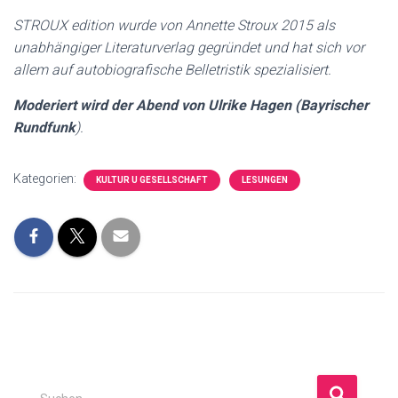
STROUX edition wurde
von Annette Stroux
2015 als
unabhängiger Literaturverlag gegründet
und hat sich vor
allem auf autobiografische Belletristik spezialisiert.
Moderiert wird der Abend von Ulrike Hagen
(
Bayrischer
Rundfunk
).
Kategorien:
KULTUR U GESELLSCHAFT
LESUNGEN
S