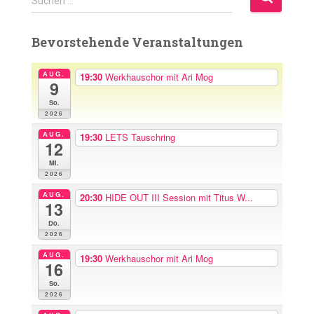
Suchen …
u
c
Bevorstehende Veranstaltungen
h
e
n
AUG.
19:30
Werkhauschor mit Ari Mog
9
n
So.
a
2026
c
h
AUG.
19:30
LETS Tauschring
12
:
Mi.
2026
AUG.
20:30
HIDE OUT III Session mit Titus W...
13
Do.
2026
AUG.
19:30
Werkhauschor mit Ari Mog
16
So.
2026