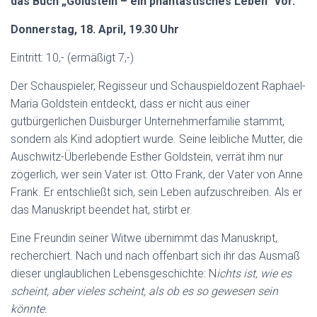
das Buch „Goldstein – ein phantastisches Leben“ vor.
N
Donnerstag, 18. April, 19.30 Uhr
Eintritt: 10,- (ermäßigt 7,-)
Der Schauspieler, Regisseur und Schauspieldozent
Raphael-
Maria Goldstein entdeckt, dass er nicht aus einer
gutbürgerlichen Duisburger Unternehmerfamilie stammt,
sondern als Kind adoptiert wurde. Seine leibliche Mutter, die
Auschwitz-Überlebende Esther Goldstein, verrät ihm nur
zögerlich, wer sein Vater ist: Otto Frank, der Vater von Anne
Frank. Er entschließt sich, sein Leben aufzuschreiben. Als er
das Manuskript beendet hat, stirbt er.
Eine Freundin seiner Witwe übernimmt das Manuskript,
recherchiert. Nach und nach offenbart sich ihr das Ausmaß
dieser unglaublichen Lebensgeschichte: N
ichts ist, wie es
scheint, aber vieles scheint, als ob es so gewesen sein
könnte.