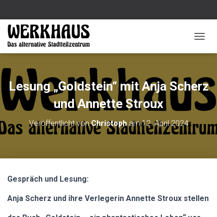
N
A
V
I
G
Lesung „Goldstein“ mit Anja Scherz
A
T
und Annette Stroux
I
O
Veröffentlicht von
Christoph
am
12. April 2024
N
U
M
S
C
H
Gespräch und Lesung:
A
L
Anja Scherz und ihre Verlegerin Annette Stroux stellen
T
E