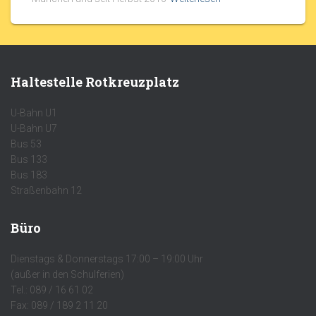
Haltestelle Rotkreuzplatz
U-Bahn U1
U-Bahn U7
Bus 53
Bus 133
Bus 183
Straßenbahn 12
Büro
Dienstags & Donnerstags 17:00 – 19:00 Uhr
(außer in den Schulferien)
Tel.: 089 / 16 61 02
Fax: 089 / 189 2 11 20