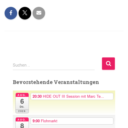
S
Suchen …
u
c
Bevorstehende Veranstaltungen
h
e
n
AUG.
20:30
HIDE OUT III Session mit Marc Te...
6
n
Do.
a
2026
c
h
AUG.
9:00
Flohmarkt
8
: