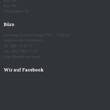
Bus 133
Bus 183
Straßenbahn 12
Büro
Dienstags & Donnerstags 17:00 – 19:00 Uhr
(außer in den Schulferien)
Tel.: 089 / 16 61 02
Fax: 089 / 189 2 11 20
buero@werkhaus-ev.de
Wir auf Facebook