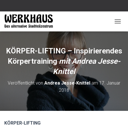
N
A
V
I
G
KÖRPER-LIFTING – Inspirierendes
A
T
Körpertraining
mit Andrea Jesse-
I
O
Knittel
N
U
Veröffentlicht von
Andrea Jesse-Knittel
am
17. Januar
M
2018
S
C
H
A
L
T
KÖRPER-LIFTING
E