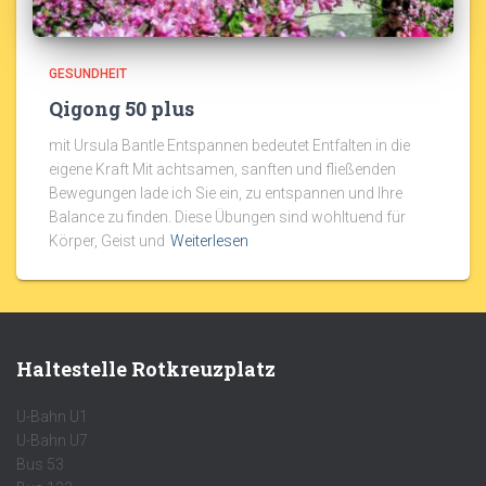
GESUNDHEIT
Qigong 50 plus
mit Ursula Bantle Entspannen bedeutet Entfalten in die
eigene Kraft Mit achtsamen, sanften und fließenden
Bewegungen lade ich Sie ein, zu entspannen und Ihre
Balance zu finden. Diese Übungen sind wohltuend für
Körper, Geist und
Weiterlesen
Haltestelle Rotkreuzplatz
U-Bahn U1
U-Bahn U7
Bus 53