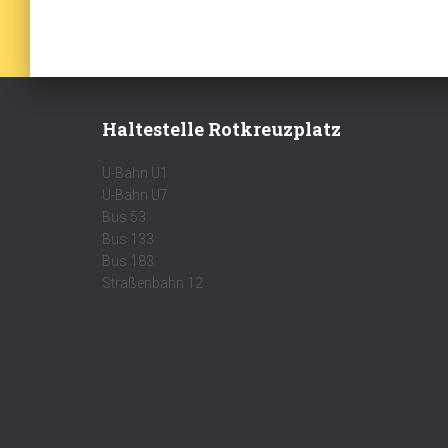
Haltestelle Rotkreuzplatz
U-Bahn U1
U-Bahn U7
Bus 53
Bus 133
Bus 183
Straßenbahn 12