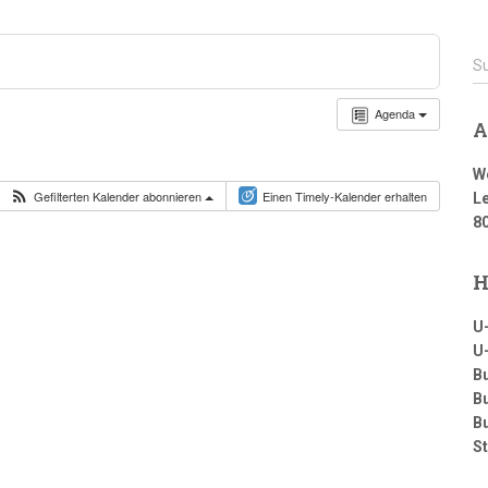
S
S
u
c
Agenda
A
h
e
W
n
Gefilterten Kalender abonnieren
Einen Timely-Kalender erhalten
Le
n
8
a
c
h
H
:
U
U
B
B
B
S